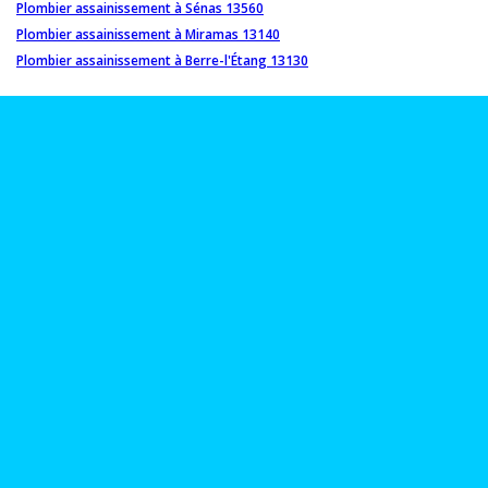
Plombier assainissement à Sénas 13560
Plombier assainissement à Miramas 13140
Plombier assainissement à Berre-l'Étang 13130